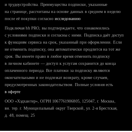
тратите много времени на поиск и вручную поднимаете
и трудоустройства. Преимущества подписки, указанные
резюме
на странице, рассчитаны на основе данных в среднем в неделю
после её покупки согласно
хотите сравнить себя с конкурентами и оценить шансы
исследованию
Подключая hh PRO, вы подтверждаете, что ознакомились
с условиями подписки и согласны с ними. Подписка даёт доступ
к функциям сервиса на срок, указанный при оформлении. Если
не отменить подписку, она автоматически продлится на тот же
срок. Вы имеете право в любое время отменить подписку
в личном кабинете — доступ к услугам сохранится до конца
оплаченного периода. Все платежи за подписку являются
окончательными и не подлежат возврату, кроме случаев,
предусмотренных законодательством. Полные условия есть
в оферте
ООО «Хэдхантер», ОГРН 1067761906805, 125047, г. Москва,
вн. тер. г. Муниципальный округ Тверской, ул. 2-я Брестская,
д. 48, помещ. 25