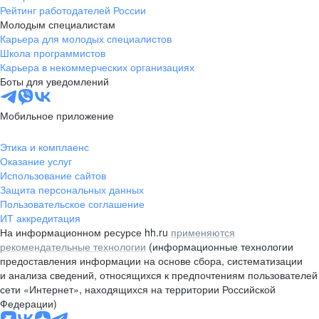
Рейтинг работодателей России
Валдай
Малая Вишера
Молодым специалистам
Окуловка
Пестово
Карьера для молодых специалистов
Сольцы
Старая Русса
Школа программистов
Карьера в некоммерческих организациях
Холм
Чудово
Боты для уведомлений
Мурманская область
Апатиты
Гаджиево
Заозерск
Мобильное приложение
Заполярный
Кандалакша
Кировск (Мурманская
Ковдор
Этика и комплаенс
область)
Оказание услуг
Кола
Мончегорск
Использование сайтов
Защита персональных данных
Оленегорск
Островной
Пользовательское соглашение
Полярные Зори
Полярный
ИТ аккредитация
Североморск
Снежногорск
На информационном ресурсе hh.ru
применяются
Республика Карелия
Беломорск
рекомендательные технологии
(информационные технологии
предоставления информации на основе сбора, систематизации
Кемь
Кондопога
и анализа сведений, относящихся к предпочтениям пользователей
Костомукша
Лахденпохья
сети «Интернет», находящихся на территории Российской
Медвежьегорск
Олонец
Федерации)
Питкяранта
Пудож