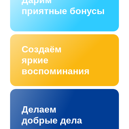
Дарим
приятные бонусы
Создаём
яркие
воспоминания
Делаем
добрые дела