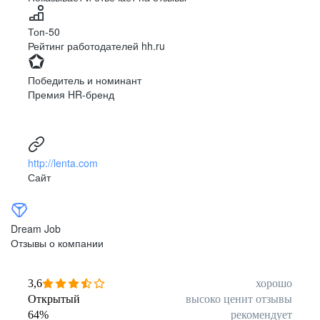
Симферополь
Сумы
Топ-50
Тернополь
Ужгород
Рейтинг работодателей hh.ru
Харьков
Херсон
Хмельницкий
Черкассы
Победитель и номинант
Черновцы
Чернигов
Премия HR-бренд
Ленинградская
Ханты-Мансийск
область
Тольятти
Дудинка
(Красноярский край)
http://lenta.com
Тура (Красноярский
Агинское
Сайт
край)
(Забайкальский АО)
Усть-Ордынский
Палана
Анадырь
Сочи
Dream Job
Норильск
Дзержинск
Отзывы о компании
(Нижегородская
область)
Арзамас
Саров
3,6
хорошо
Обнинск
Салехард
Открытый
высоко ценит отзывы
64
%
рекомендует
Буркина Фасо
Минск