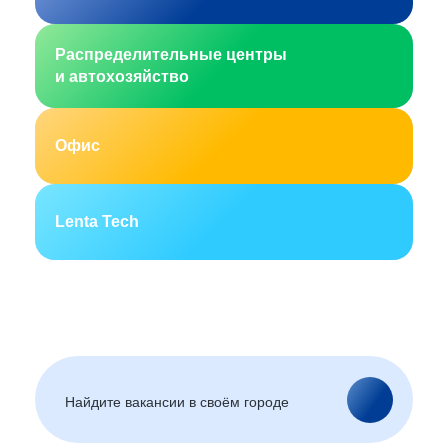
Распределительные центры
и автохозяйство
Офис
Lenta Tech
Москва
Санкт-Петербург
Екатеринбург
Новосибирск
Горно-Алтайск
Барнаул
Благовещенск
Архангельск
(Амурская область)
Астрахань
Белгород
Брянск
Улан-Удэ