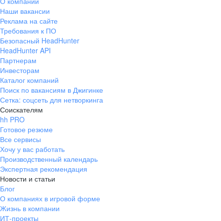
О компании
область)
Наши вакансии
Мамоново
Неман
Реклама на сайте
Требования к ПО
Нестеров
Озерск
Безопасный HeadHunter
(Калининградская
область)
HeadHunter API
Партнерам
Пионерский
Полесск
Инвесторам
Правдинск
Светлогорск
Каталог компаний
(Калининградская
Поиск по вакансиям в Джигинке
область)
Сетка: соцсеть для нетворкинга
Светлый
Славск
Соискателям
Советск
Черняховск
hh PRO
(Калининградская
Готовое резюме
область)
Все сервисы
Республика Коми
Воркута
Хочу у вас работать
Вуктыл
Емва
Производственный календарь
Экспертная рекомендация
Инта
Микунь
Новости и статьи
Печора
Сосногорск
Блог
Усинск
Ухта
О компаниях в игровой форме
Жизнь в компании
Новгородская
Боровичи
область
ИТ-проекты