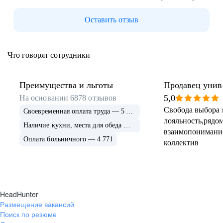
Гомель
Могилев
Оставить отзыв
Витебск
Гродно
Брест
Архангельская
область
Что говорят сотрудники
Каргополь
Коряжма
Котлас
Мезень
Мирный
Новодвинск
Преимущества и льготы
Продавец унив
(Архангельская
5,0
На основании
6878
отзывов
область)
Свобода выбора 
Своевременная оплата труда — 5 675
Няндома
Онега
лояльность,рядом
Северодвинск
Сольвычегодск
Наличие кухни, места для обеда — 4 999
взаимопонимани
Шенкурск
Калининградская
Оплата больничного — 4 771
коллектив
область
Багратионовск
Балтийск
Гвардейск
Гурьевск
(Калининградская
область)
HeadHunter
Гусев
Зеленоградск
Размещение вакансий
Поиск по резюме
Краснознаменск
Ладушкин
(Калининградская