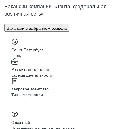
Омск
Орел
Вакансии компании «Лента, федеральная
Оренбург
Пенза
розничная сеть»
Пермь
Петрозаводск
Псков
Ростов-на-Дону
Вакансии в выбранном разделе
Рязань
Самара
Саратов
Якутск
Южно-Сахалинск
Владикавказ
Санкт-Петербург
Смоленск
Ставрополь
Город
Тамбов
Казань
Розничная торговля
Тверь
Томск
Сферы деятельности
Кызыл
Тула
Тюмень
Ижевск
Кадровое агентство
Ульяновск
Уфа
Тип регистрации
Хабаровск
Абакан
Челябинск
Грозный
Чита
Чебоксары
Ярославль
Луганск
Открытый
Показывает и отвечает на отзывы
Луцк
Севастополь